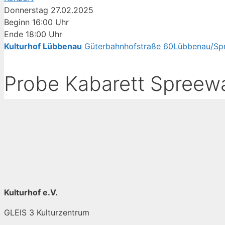
Donnerstag
27.02.2025
Beginn
16:00 Uhr
Ende
18:00 Uhr
Kulturhof Lübbenau
Güterbahnhofstraße 60
Lübbenau/Sp
Probe Kabarett Spreew
Kulturhof e.V.
GLEIS 3 Kulturzentrum
Güterbahnhofstraße 60,03222 Lübbenau/Spreewald
info@kulturhof-luebbenau.de
03542 43441