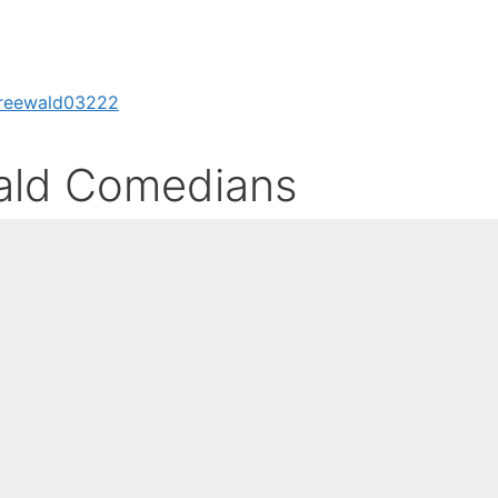
reewald
03222
ald Comedians